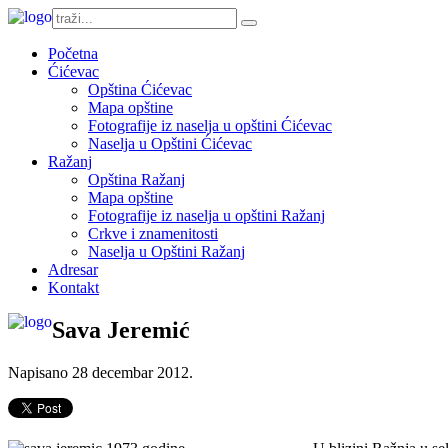
Početna
Ćićevac
Opština Ćićevac
Mapa opštine
Fotografije iz naselja u opštini Ćićevac
Naselja u Opštini Ćićevac
Ražanj
Opština Ražanj
Mapa opštine
Fotografije iz naselja u opštini Ražanj
Crkve i znamenitosti
Naselja u Opštini Ražanj
Adresar
Kontakt
Sava Jeremić
Napisano
28 decembar 2012
.