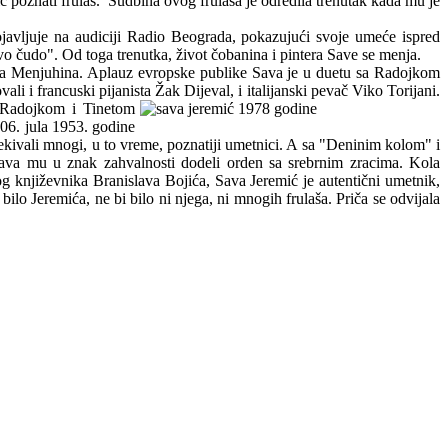
ć poznati frulaš. Sudbina ovog frulaša je odredila trenutak kada mu je
pojavljuje na audiciji Radio Beograda, pokazujući svoje umeće ispred
vo čudo". Od toga trenutka, život čobanina i pintera Save se menja.
ina Menjuhina. Aplauz evropske publike Sava je u duetu sa Radojkom
 i francuski pijanista Žak Dijeval, i italijanski pevač Viko Torijani.
a Radojkom i Tinetom
06. jula 1953. godine
kivali mnogi, u to vreme, poznatiji umetnici. A sa "Deninim kolom" i
žava mu u znak zahvalnosti dodeli orden sa srebrnim zracima. Kola
 književnika Branislava Bojića, Sava Jeremić je autentični umetnik,
lo Jeremića, ne bi bilo ni njega, ni mnogih frulaša. Priča se odvijala