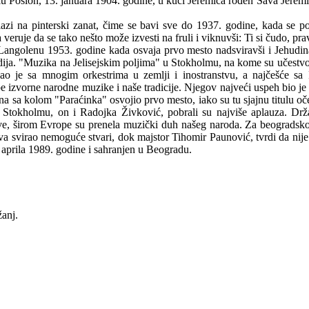
lu Poslon, 13. januara 1904. godine, u kući Jeremića rođen Sava Jeremi
odlazi na pinterski zanat, čime se bavi sve do 1937. godine, kada se 
uje da se tako nešto može izvesti na fruli i viknuvši: Ti si čudo, pra
u Langolenu 1953. godine kada osvaja prvo mesto nadsviravši i Jehud
ja. "Muzika na Jelisejskim poljima" u Stokholmu, na kome su učestvovali
ao je sa mnogim orkestrima u zemlji i inostranstvu, a najčešće s
 izvorne narodne muzike i naše tradicije. Njegov najveći uspeh bio je 
 sa kolom "Paraćinka" osvojio prvo mesto, iako su tu sjajnu titulu oče
 Stokholmu, on i Radojka Živković, pobrali su najviše aplauza. Dr
ave, širom Evrope su prenela muzički duh našeg naroda. Za beogradskog
 svirao nemoguće stvari, dok majstor Tihomir Paunović, tvrdi da nije bi
aprila 1989. godine i sahranjen u Beogradu.
žanj.