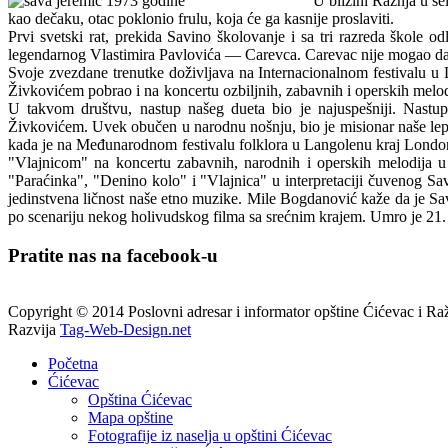
U blizini Ražnja u se
kao dečaku, otac poklonio frulu, koja će ga kasnije proslaviti.
Prvi svetski rat, prekida Savino školovanje i sa tri razreda škole 
legendarnog Vlastimira Pavlovića — Carevca. Carevac nije mogao da ver
Svoje zvezdane trenutke doživljava na Internacionalnom festivalu 
Živkovićem pobrao i na koncertu ozbiljnih, zabavnih i operskih melodi
U takvom društvu, nastup našeg dueta bio je najuspešniji.
Nastup
Živkovićem. Uvek obučen u narodnu nošnju, bio je misionar naše lepe
kada je na Međunarodnom festivalu folklora u Langolenu kraj Londona
"Vlajnicom" na koncertu zabavnih, narodnih i operskih melodija u
"Paraćinka", "Denino kolo" i "Vlajnica" u interpretaciji čuvenog S
jedinstvena ličnost naše etno muzike. Mile Bogdanović kaže da je Sava
po scenariju nekog holivudskog filma sa srećnim krajem. Umro je 21. 
Pratite nas na facebook-u
Copyright © 2014 Poslovni adresar i informator opštine Ćićevac i Ra
Razvija
Tag-Web-Design.net
Početna
Ćićevac
Opština Ćićevac
Mapa opštine
Fotografije iz naselja u opštini Ćićevac